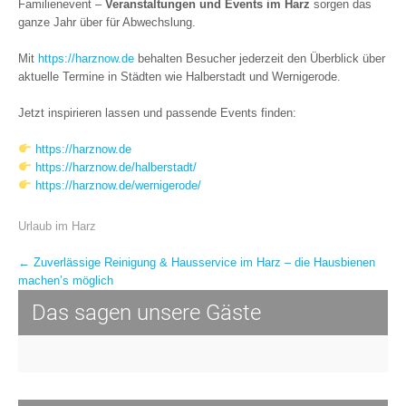
Familienevent –
Veranstaltungen und Events im Harz
sorgen das
ganze Jahr über für Abwechslung.
Mit
https://harznow.de
behalten Besucher jederzeit den Überblick über
aktuelle Termine in Städten wie Halberstadt und Wernigerode.
Jetzt inspirieren lassen und passende Events finden:
https://harznow.de
https://harznow.de/halberstadt/
https://harznow.de/wernigerode/
Urlaub im Harz
Post
←
Zuverlässige Reinigung & Hausservice im Harz – die Hausbienen
machen’s möglich
navigation
Das sagen unsere Gäste