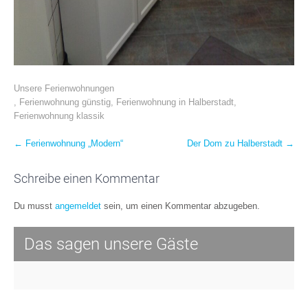
Unsere Ferienwohnungen
,
Ferienwohnung günstig
,
Ferienwohnung in Halberstadt
,
Ferienwohnung klassik
Post
←
Ferienwohnung „Modern“
Der Dom zu Halberstadt
→
navigation
Schreibe einen Kommentar
Du musst
angemeldet
sein, um einen Kommentar abzugeben.
Das sagen unsere Gäste