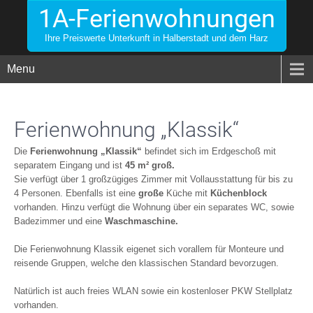
1A-Ferienwohnungen
Ihre Preiswerte Unterkunft in Halberstadt und dem Harz
Menu
Ferienwohnung „Klassik“
Die
Ferienwohnung „Klassik“
befindet sich im Erdgeschoß mit
separatem Eingang und ist
45 m²
groß.
Sie verfügt über 1 großzügiges Zimmer mit Vollausstattung für bis zu
4 Personen. Ebenfalls ist eine
große
Küche mit
Küchenblock
vorhanden. Hinzu verfügt die Wohnung über ein separates WC, sowie
Badezimmer und eine
Waschmaschine.
Die Ferienwohnung Klassik eigenet sich vorallem für Monteure und
reisende Gruppen, welche den klassischen Standard bevorzugen.
Natürlich ist auch freies WLAN sowie ein kostenloser PKW Stellplatz
vorhanden.